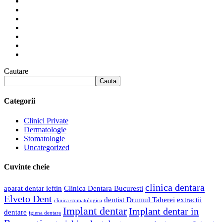
Cautare
Cauta
Categorii
Clinici Private
Dermatologie
Stomatologie
Uncategorized
Cuvinte cheie
clinica dentara
aparat dentar ieftin
Clinica Dentara Bucuresti
Elveto Dent
dentist Drumul Taberei
extractii
clinica stomatologica
Implant dentar
Implant dentar in
dentare
igiena dentara