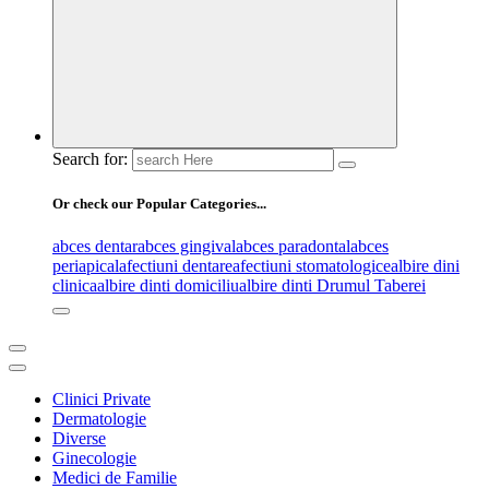
Search for:
Or check our Popular Categories...
abces dentar
abces gingival
abces paradontal
abces
periapical
afectiuni dentare
afectiuni stomatologice
albire dini
clinica
albire dinti domiciliu
albire dinti Drumul Taberei
Clinici Private
Dermatologie
Diverse
Ginecologie
Medici de Familie