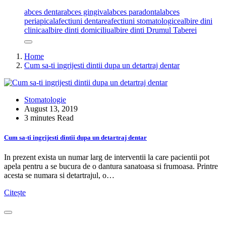
abces dentar
abces gingival
abces paradontal
abces
periapical
afectiuni dentare
afectiuni stomatologice
albire dini
clinica
albire dinti domiciliu
albire dinti Drumul Taberei
Home
Cum sa-ti ingrijesti dintii dupa un detartraj dentar
Stomatologie
August 13, 2019
3 minutes Read
Cum sa-ti ingrijesti dintii dupa un detartraj dentar
In prezent exista un numar larg de interventii la care pacientii pot
apela pentru a se bucura de o dantura sanatoasa si frumoasa. Printre
acesta se numara si detartrajul, o…
Citește