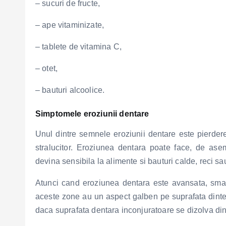
– sucuri de fructe,
– ape vitaminizate,
– tablete de vitamina C,
– otet,
– bauturi alcoolice.
Simptomele eroziunii dentare
Unul dintre semnele eroziunii dentare este pierdere
stralucitor. Eroziunea dentara poate face, de as
devina sensibila la alimente si bauturi calde, reci sau
Atunci cand eroziunea dentara este avansata, smal
aceste zone au un aspect galben pe suprafata dintel
daca suprafata dentara inconjuratoare se dizolva din