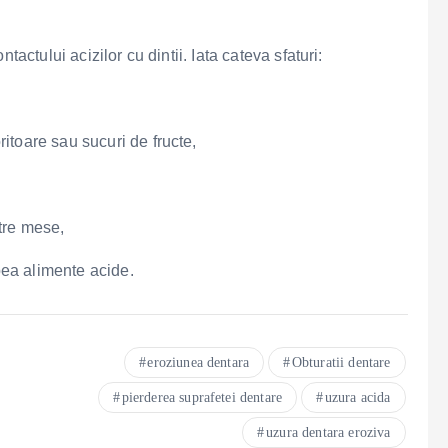
actului acizilor cu dintii. Iata cateva sfaturi:
itoare sau sucuri de fructe,
tre mese,
ea alimente acide.
eroziunea dentara
Obturatii dentare
pierderea suprafetei dentare
uzura acida
uzura dentara eroziva