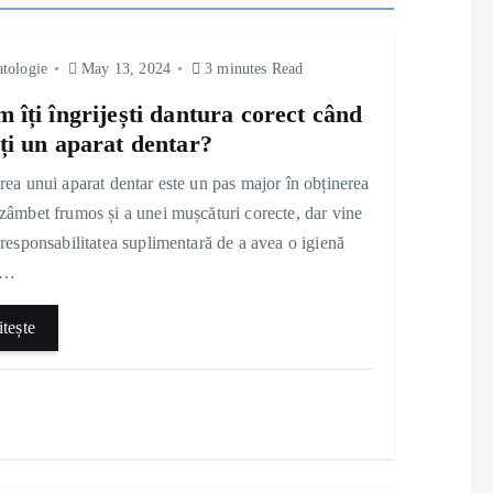
tologie
May 13, 2024
3 minutes Read
 îți îngrijești dantura corect când
ți un aparat dentar?
rea unui aparat dentar este un pas major în obținerea
zâmbet frumos și a unei mușcături corecte, dar vine
 responsabilitatea suplimentară de a avea o igienă
ă…
itește