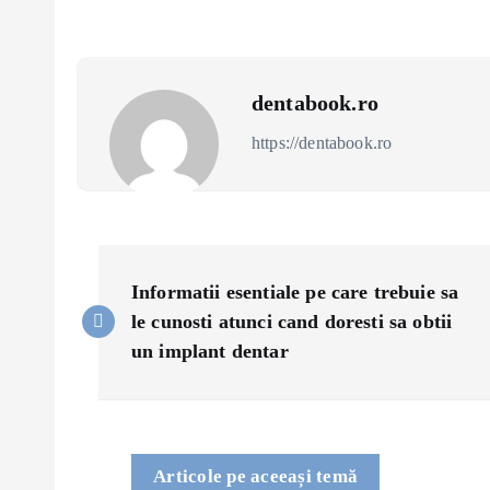
dentabook.ro
https://dentabook.ro
P
Informatii esentiale pe care trebuie sa
o
le cunosti atunci cand doresti sa obtii
un implant dentar
s
t
Articole pe aceeași temă