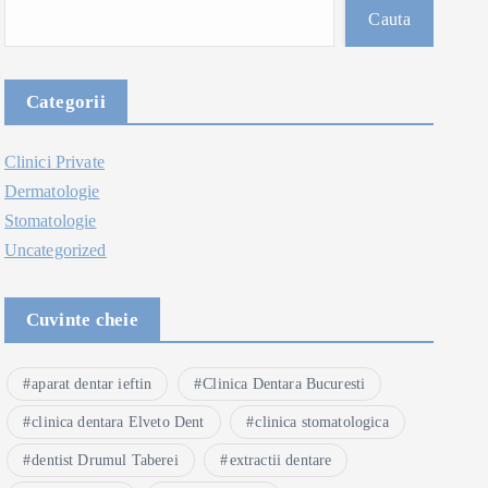
Cauta
Categorii
Clinici Private
Dermatologie
Stomatologie
Uncategorized
Cuvinte cheie
aparat dentar ieftin
Clinica Dentara Bucuresti
clinica dentara Elveto Dent
clinica stomatologica
dentist Drumul Taberei
extractii dentare