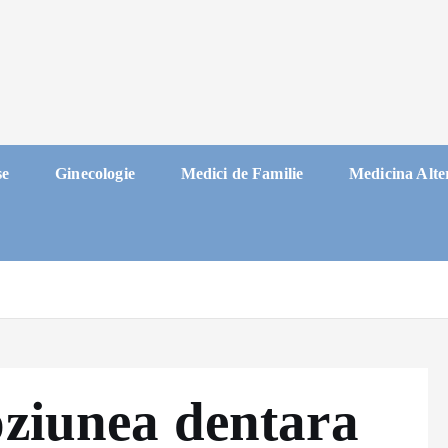
se
Ginecologie
Medici de Familie
Medicina Alte
oziunea dentara