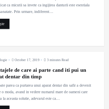
icat ca micutii sa invete ca ingijirea danturii este esentiala
sanatate. Prin urmare, indiferent…
ște
logie
October 17, 2019
3 minutes Read
ajele de care ai parte cand iti pui un
at dentar din timp
ate parea ca purtarea unui aparat dentar din safir a devenit
e o moda, avand in vedere numarul mare de oameni care
a la aceasta solutie, adevarul este ca…