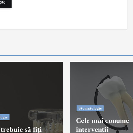
ște
Stomatologie
ogie
Cele mai conume
trebuie să fiți
interventii