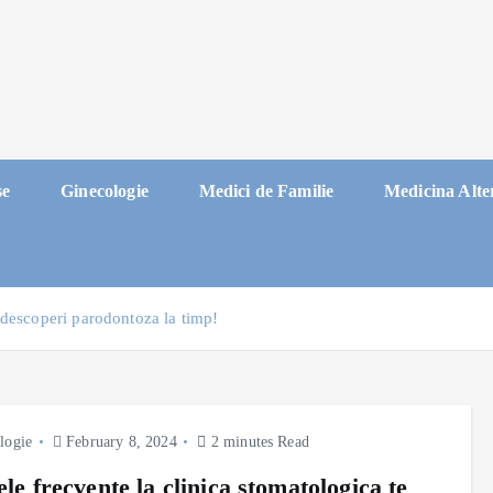
se
Ginecologie
Medici de Familie
Medicina Alte
a descoperi parodontoza la timp!
logie
February 8, 2024
2 minutes Read
ele frecvente la clinica stomatologica te