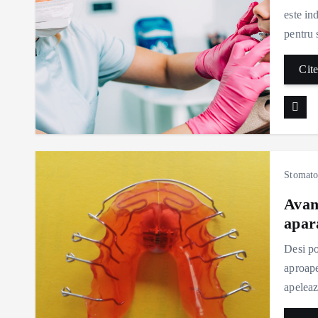
este ind
pentru 
Cite
Stomato
Avant
apar
Desi po
aproap
apeleaz