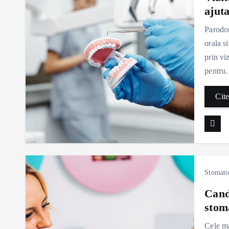
ajut
Parodon
orala s
prin vi
pentr
Cite
Stomato
Cand 
stom
Cele ma