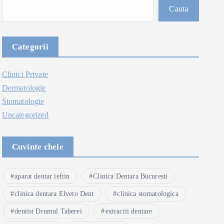
Cauta
Categorii
Clinici Private
Dermatologie
Stomatologie
Uncategorized
Cuvinte cheie
aparat dentar ieftin
Clinica Dentara Bucuresti
clinica dentara Elveto Dent
clinica stomatologica
dentist Drumul Taberei
extractii dentare