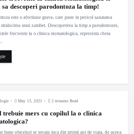
a sa descoperi parodontoza la timp!
toza este o afectiune grava, care pune in pericol sanatatea
i stralucirea unui zambet. Descoperirea la timp a parodontozei,
zitele frecvente la o clinica stomatologica, reprezinta cheia
u…
ște
logie
May 13, 2021
2 minutes Read
trebuie mers cu copilul la o clinica
atologica?
i bune obiceiuri se invata inca din primii ani de viata, de aceea