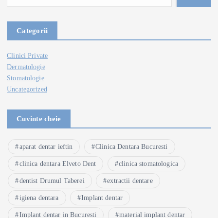
Categorii
Clinici Private
Dermatologie
Stomatologie
Uncategorized
Cuvinte cheie
aparat dentar ieftin
Clinica Dentara Bucuresti
clinica dentara Elveto Dent
clinica stomatologica
dentist Drumul Taberei
extractii dentare
igiena dentara
Implant dentar
Implant dentar in Bucuresti
material implant dentar