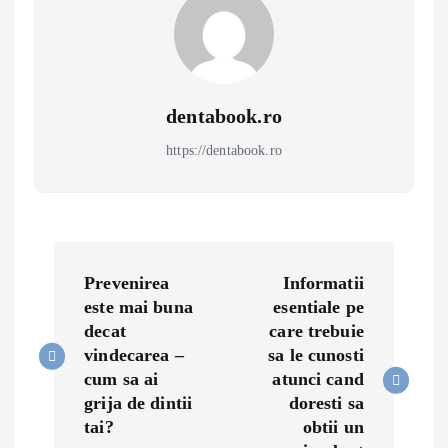
dentabook.ro
https://dentabook.ro
P
Prevenirea
Informatii
o
este mai buna
esentiale pe
decat
care trebuie
s
vindecarea –
sa le cunosti
cum sa ai
atunci cand
t
grija de dintii
doresti sa
tai?
obtii un