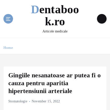
S
Dentaboo
k
i
k.ro
p
t
o
Articole medicale
c
o
n
Home
t
e
n
t
Gingiile nesanatoase ar putea fi o
cauza pentru aparitia
hipertensiunii arteriale
Stomatologie
November 15, 2022