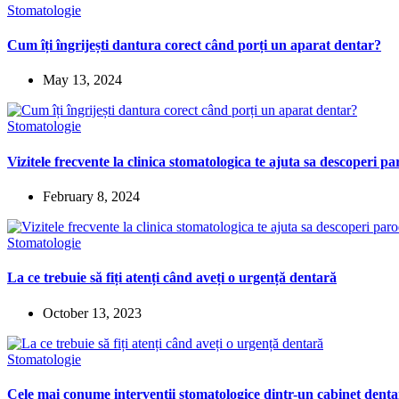
Stomatologie
Cum îți îngrijești dantura corect când porți un aparat dentar?
May 13, 2024
Stomatologie
Vizitele frecvente la clinica stomatologica te ajuta sa descoperi p
February 8, 2024
Stomatologie
La ce trebuie să fiți atenți când aveți o urgență dentară
October 13, 2023
Stomatologie
Cele mai conume interventii stomatologice dintr-un cabinet denta