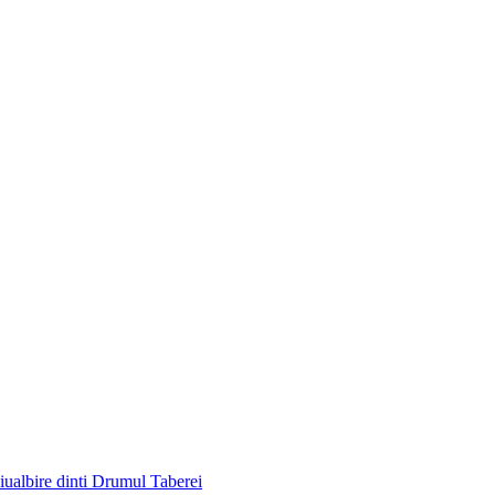
liu
albire dinti Drumul Taberei