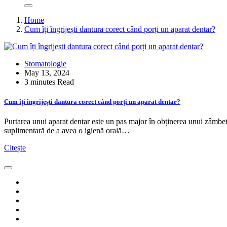
Home
Cum îți îngrijești dantura corect când porți un aparat dentar?
Stomatologie
May 13, 2024
3 minutes Read
Cum îți îngrijești dantura corect când porți un aparat dentar?
Purtarea unui aparat dentar este un pas major în obținerea unui zâmbet 
suplimentară de a avea o igienă orală…
Citește