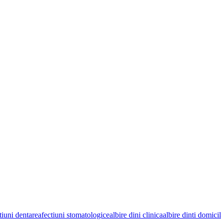
tiuni dentare
afectiuni stomatologice
albire dini clinica
albire dinti domici