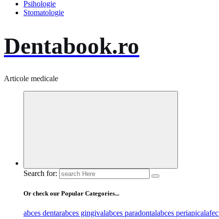
Psihologie
Stomatologie
Dentabook.ro
Articole medicale
Search for:
Or check our Popular Categories...
abces dentar
abces gingival
abces paradontal
abces periapical
afec