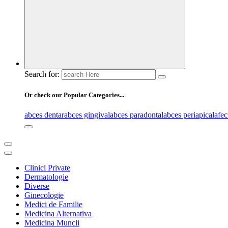
Search for:
Or check our Popular Categories...
abces dentar
abces gingival
abces paradontal
abces periapical
afec
Clinici Private
Dermatologie
Diverse
Ginecologie
Medici de Familie
Medicina Alternativa
Medicina Muncii