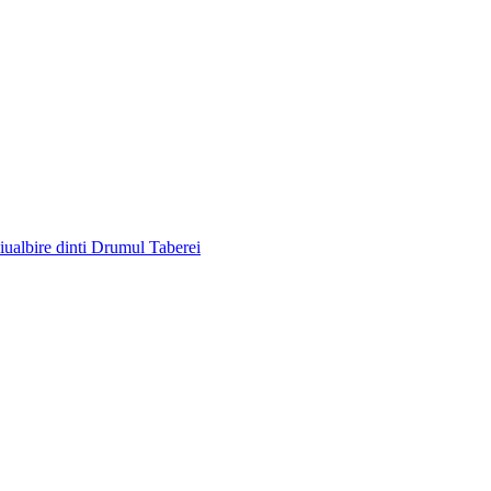
liu
albire dinti Drumul Taberei