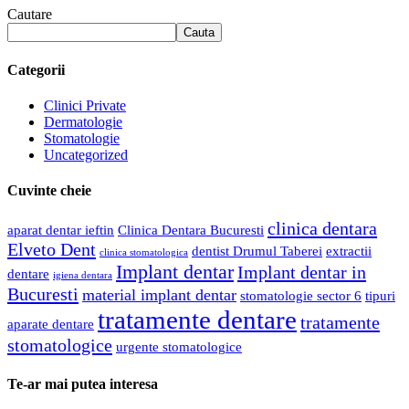
Cautare
Cauta
Categorii
Clinici Private
Dermatologie
Stomatologie
Uncategorized
Cuvinte cheie
clinica dentara
aparat dentar ieftin
Clinica Dentara Bucuresti
Elveto Dent
dentist Drumul Taberei
extractii
clinica stomatologica
Implant dentar
Implant dentar in
dentare
igiena dentara
Bucuresti
material implant dentar
stomatologie sector 6
tipuri
tratamente dentare
tratamente
aparate dentare
stomatologice
urgente stomatologice
Te-ar mai putea interesa