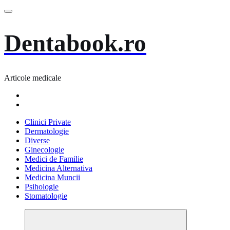
Skip
to
content
Dentabook.ro
Articole medicale
Clinici Private
Dermatologie
Diverse
Ginecologie
Medici de Familie
Medicina Alternativa
Medicina Muncii
Psihologie
Stomatologie