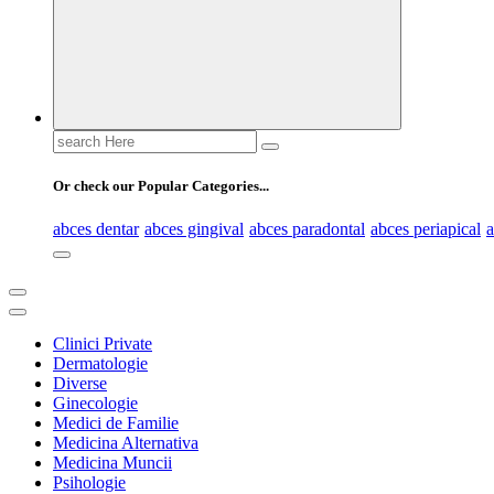
Search
for:
Or check our Popular Categories...
abces dentar
abces gingival
abces paradontal
abces periapical
a
Clinici Private
Dermatologie
Diverse
Ginecologie
Medici de Familie
Medicina Alternativa
Medicina Muncii
Psihologie