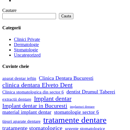
Cautare
Cauta
Categorii
Clinici Private
Dermatologie
Stomatologie
Uncategorized
Cuvinte cheie
Clinica Dentara Bucuresti
aparat dentar ieftin
clinica dentara Elveto Dent
dentist Drumul Taberei
Clinica stomatologica din sector 6
Implant dentar
extractii dentare
Implant dentar in Bucuresti
implanturi dentare
material implant dentar
stomatologie sector 6
tratamente dentare
tipuri aparate dentare
tratamente stomatologice
urgente stomatologice