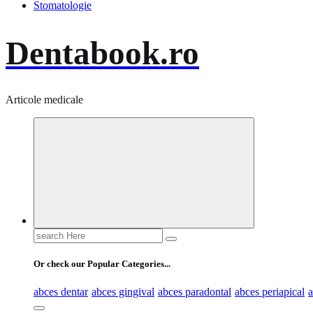
Stomatologie
Dentabook.ro
Articole medicale
Search
for:
Or check our Popular Categories...
abces dentar
abces gingival
abces paradontal
abces periapical
a