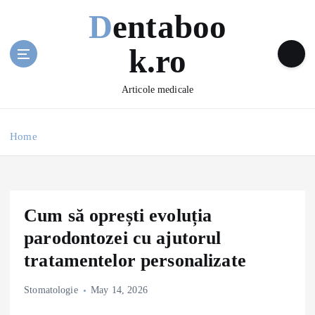
S
Dentaboo
k
i
k.ro
p
t
o
Articole medicale
c
o
n
Home
t
e
n
t
Cum să oprești evoluția
parodontozei cu ajutorul
tratamentelor personalizate
Stomatologie
May 14, 2026