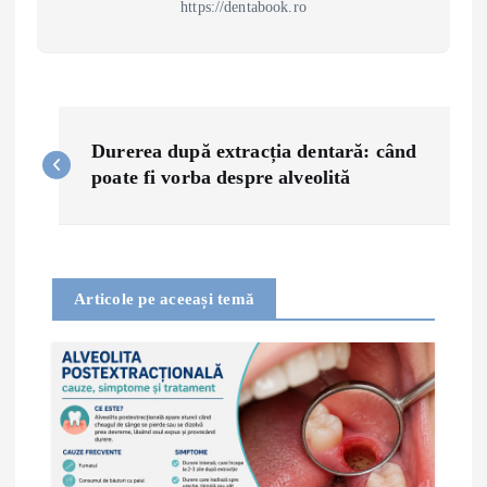
https://dentabook.ro
P
Durerea după extracția dentară: când
o
poate fi vorba despre alveolită
s
t
Articole pe aceeași temă
n
a
v